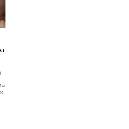
ิด
ี
่าง
วง