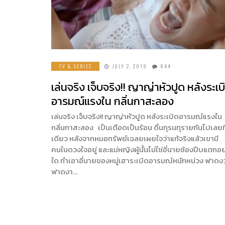
TV & SERIES
JULY 2, 2019
844
เล่นจริง เจ็บจริง!! ญาญ่าหัวปูด หลังระเบ
อารมณ์แรงใน กลิ่นกาสะลอง
เล่นจริง เจ็บจริง!! ญาญ่าหัวปูด หลังระเบิดอารมณ์แรงใน
กลิ่นกาสะลอง เป็นเดือดเป็นร้อน ดิ้นทุรนทุรายกันไปเลยท
เดียว หลังจากหมอทรัพย์เฉลยเผยใจว่าแท้จริงแล้วเขามี
คนในดวงใจอยู่ และแม่หญิงผู้นั้นไม่ใช่อี่นายซ้องปีบแตกอย
ใด ทำเอาอี่นายของหมู่เฮาระเบิดอารมณ์หนักหน่วง ฟาดง
ฟาดงา…