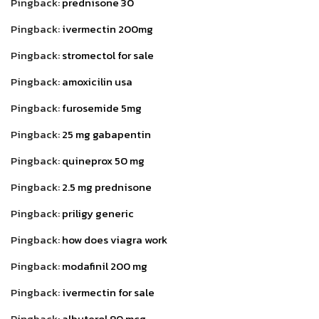
Pingback:
prednisone 30
Pingback:
ivermectin 200mg
Pingback:
stromectol for sale
Pingback:
amoxicilin usa
Pingback:
furosemide 5mg
Pingback:
25 mg gabapentin
Pingback:
quineprox 50 mg
Pingback:
2.5 mg prednisone
Pingback:
priligy generic
Pingback:
how does viagra work
Pingback:
modafinil 200 mg
Pingback:
ivermectin for sale
Pingback:
albuterol 90 mcg