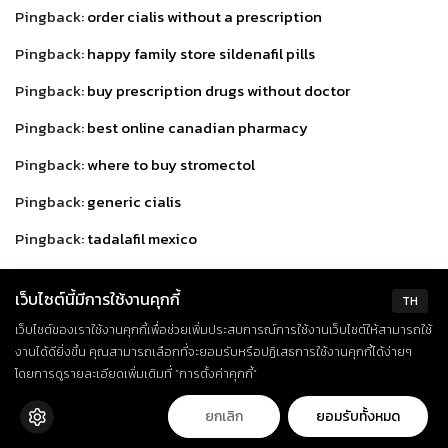
Pingback:
order cialis without a prescription
Pingback:
happy family store sildenafil pills
Pingback:
buy prescription drugs without doctor
Pingback:
best online canadian pharmacy
Pingback:
where to buy stromectol
Pingback:
generic cialis
Pingback:
tadalafil mexico
Pingback:
buy generic cialis
เว็บไซต์นี้มีการใช้งานคุกกี้
TH
Pingback:
what is prednisone 20mg tab
เว็บไซต์ของเราใช้งานคุกกี้เพื่อช่วยเพิ่มประสบการณ์การใช้งานเว็บไซต์ให้สามารถใช้
Pingback:
cost of molnupiravir
งานได้ดียิ่งขึ้น คุณสามารถเลือกที่จะยอมรับหรือปฏิเสธการใช้งานคุกกี้ได้ง่ายๆ
โดยการดูรายละเอียดเพิ่มเติมที่ “การตั้งค่าคุกกี้”
Pingback:
molnupinavir
ยกเลิก
ยอมรับทั้งหมด
Pingback:
steroid side effects