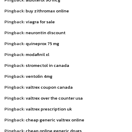
Pingback:
buy zithromax online
Pingback:
viagra for sale
Pingback:
neurontin discount
Pingback:
quineprox 75 mg
Pingback:
modafinil xl
Pingback:
stromectol in canada
Pingback:
ventolin 4mg
Pingback:
valtrex coupon canada
Pingback:
valtrex over the counter usa
Pingback:
valtrex prescription uk
Pingback:
cheap generic valtrex online
Pingback:
cheap online generic drugs