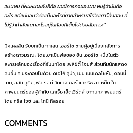
แบบผม ที่ผมหมายถึงก็คือ ผมมีภารกิจของผม ผมรู้ว่ามันคือ
อะไร แต่แน่นอนว่ามันเป็นอะไรที่ยากสำหรับฮีโร่วัยเยาว์ทั้งสอง ที่
ไม่รู้ว่ากำลังแบกอะไรอยู่ในห้องที่เต็มไปด้วยสัมภาระ”
มิคเคลสัน รับบทเป็น กาเลน เออร์โซ ชายผู้อยู่เบื้องหลังการ
สร้างดาวมรณะ โดยเขาเป็นพ่อของ จิน เออร์โซ หนึ่งในตัว
ละครหลักของเรื่องที่รับบทโดย เฟลิซิตี้ โจนส์ ส่วนทีมนักแสดง
คนอื่น ๆ ประกอบไปด้วย ดิเอโก้ ลูน่า, เบน เมนเดลโซห์น, ดอนนี่
เยน, อลัน ทูดิค, ฟอเรสต์ วิทเทคเกอร์ และ ริซ อาเหม็ด ใน
ภาพยนตร์ของผู้กำกับ แกเร็ธ เอ็ดเวิร์ดส์ จากบทภาพยนตร์
โดย คริส ไวซ์ และ โทนี กิลรอย
COMMENTS