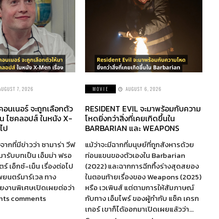
AUGUST 7, 2026
MOVIE
AUGUST 6, 2026
 คอนเนอร์ จะถูกเลือกตัว
RESIDENT EVIL จะมาพร้อมกับความ
็น ไซคลอปส์ ในหนัง X-
โหดยิ่งกว่าสิ่งที่เคยเกิดขึ้นใน
อไป
BARBARIAN และ WEAPONS
จากที่มีข่าวว่า ซามาร่า วีฟ
แม้ว่าจะมีฉากที่มนุษย์ที่ถูกสังหารด้วย
ห้มารับบทเป็น เอ็มม่า ฟรอ
ท่อนแขนของตัวเองใน Barbarian
์ เอ็กซ์-เม็น เรื่องต่อไป
(2022) และฉากการฉีกทึ้งร่างสุดสยอง
พยนตร์มาร์เวล ทาง
ในตอนท้ายเรื่องของ Weapons (2025)
รายงานพิเศษเปิดเผยต่อว่า
หรือ เวเพินส์ แต่ตามการให้สัมภาษณ์
nts comments
กับทาง เอ็มไพร์ ของผู้กำกับ แซ็ค เครก
เกอร์ เขาก็ได้ออกมาเปิดเผยแล้วว่า…