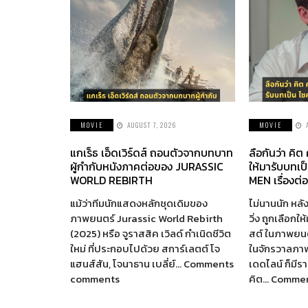
MOVIE
AUGUST 7, 2026
MOVIE
แกเร็ธ เอ็ดเวิร์ดส์ ถอนตัวจากบทบาท
ลือกันว่า คิต
ผู้กำกับหนังภาคต่อของ JURASSIC
ให้มารับบทเป
WORLD REBIRTH
MEN เรื่องต่
แม้ว่าทีมนักแสดงหลักชุดเดิมของ
ไม่นานนัก หลัง
ภาพยนตร์ Jurassic World Rebirth
วิ่ง ถูกเลือกใ
(2025) หรือ จูราสสิค เวิลด์ กำเนิดชีวิต
สต์ ในภาพยนตร
ใหม่ ที่ประกอบไปด้วย สการ์เลตต์ โจ
ในจักรวาลภา
แฮนส์สัน, โจนาธาน เบลี่ย์… Comments
เดดไลน์ ก็มี
comments
คิต… Comme